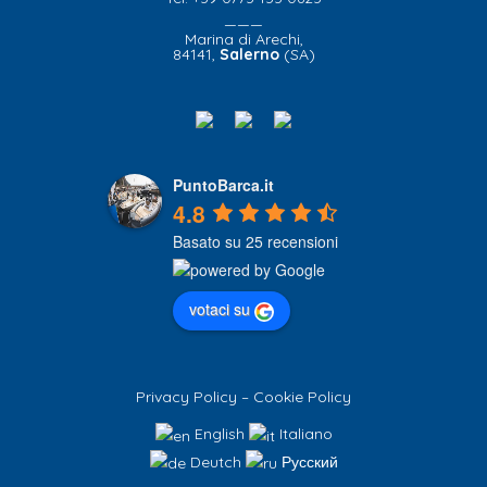
———
Marina di Arechi,
84141,
Salerno
(SA)
PuntoBarca.it
4.8
Basato su 25 recensioni
votaci su
Privacy Policy
–
Cookie Policy
English
Italiano
Deutch
Русский