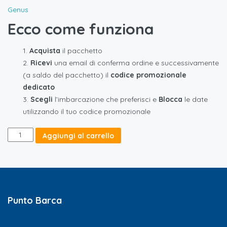
Genus
Ecco come funziona
Acquista
il pacchetto
Ricevi
una email di conferma ordine e successivamente
(a saldo del pacchetto) il
codice promozionale
dedicato
Scegli
l’imbarcazione che preferisci e
Blocca
le date
utilizzando il tuo codice promozionale
Gold
Aggiungi al carrello
-
5
Days
quantità
Punto Barca