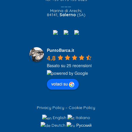
———
Marina di Arechi,
84141,
Salerno
(SA)
PuntoBarca.it
4.8
Basato su 25 recensioni
votaci su
Privacy Policy
–
Cookie Policy
English
Italiano
Deutch
Русский