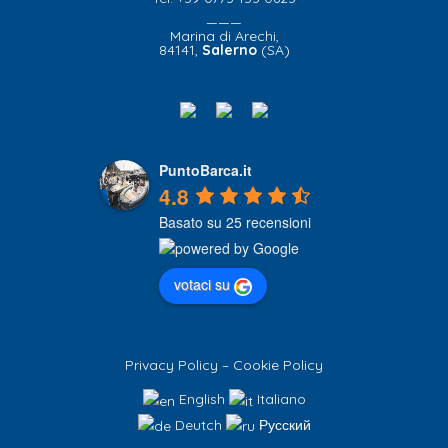
———
Marina di Arechi,
84141,
Salerno
(SA)
PuntoBarca.it
4.8
Basato su 25 recensioni
votaci su
Privacy Policy
–
Cookie Policy
English
Italiano
Deutch
Русский