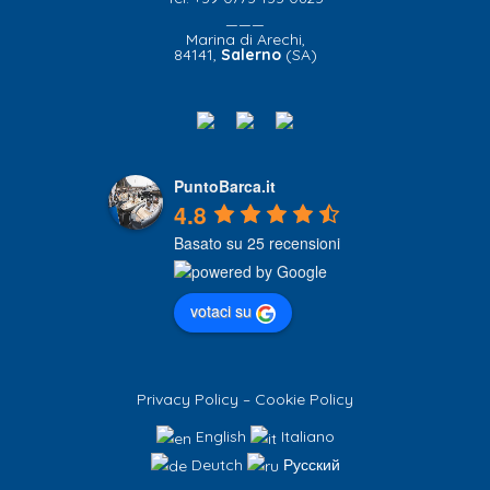
———
Marina di Arechi,
84141,
Salerno
(SA)
PuntoBarca.it
4.8
Basato su 25 recensioni
votaci su
Privacy Policy
–
Cookie Policy
English
Italiano
Deutch
Русский