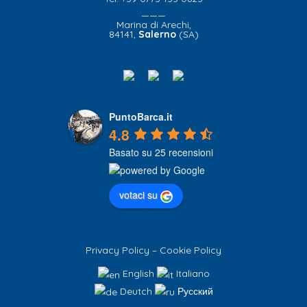
———
Marina di Arechi,
84141,
Salerno
(SA)
PuntoBarca.it
4.8
Basato su 25 recensioni
votaci su
Privacy Policy
–
Cookie Policy
English
Italiano
Deutch
Русский