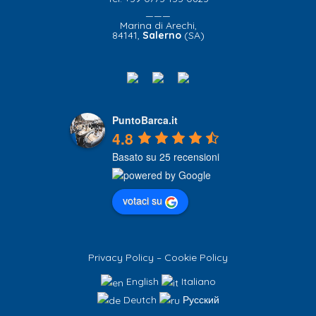
———
Marina di Arechi,
84141,
Salerno
(SA)
PuntoBarca.it
4.8
Basato su 25 recensioni
votaci su
Privacy Policy
–
Cookie Policy
English
Italiano
Deutch
Русский