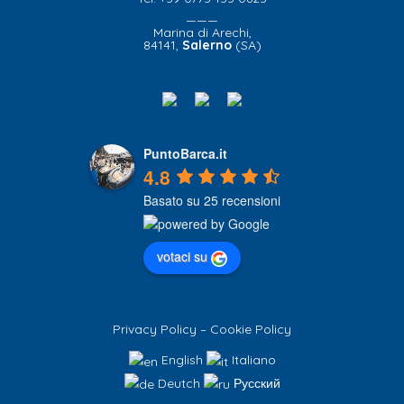
———
Marina di Arechi,
84141,
Salerno
(SA)
PuntoBarca.it
4.8
Basato su 25 recensioni
votaci su
Privacy Policy
–
Cookie Policy
English
Italiano
Deutch
Русский