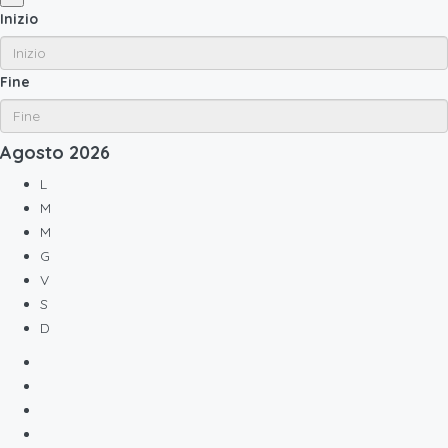
Inizio
Fine
Agosto
2026
L
M
M
G
V
S
D