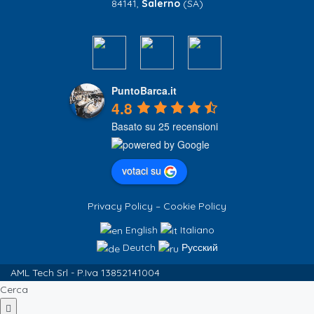
84141,
Salerno
(SA)
PuntoBarca.it
4.8
Basato su 25 recensioni
votaci su
Privacy Policy
–
Cookie Policy
English
Italiano
Deutch
Русский
AML Tech Srl - P.Iva 13852141004
Cerca