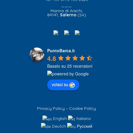
———
Marina di Arechi,
84141,
Salerno
(SA)
PuntoBarca.it
4.8
Basato su 25 recensioni
votaci su
Privacy Policy
–
Cookie Policy
English
Italiano
Deutch
Русский