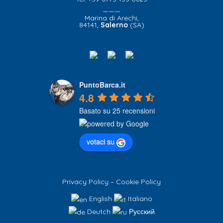
———
Marina di Arechi,
84141,
Salerno
(SA)
PuntoBarca.it
4.8
Basato su 25 recensioni
votaci su
Privacy Policy
–
Cookie Policy
English
Italiano
Deutch
Русский