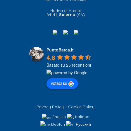
———
Marina di Arechi,
84141,
Salerno
(SA)
PuntoBarca.it
4.8
Basato su 25 recensioni
votaci su
Privacy Policy
–
Cookie Policy
English
Italiano
Deutch
Русский