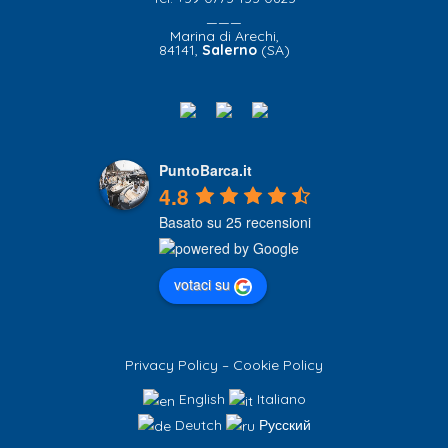
———
Marina di Arechi,
84141,
Salerno
(SA)
PuntoBarca.it
4.8
Basato su 25 recensioni
votaci su
Privacy Policy
–
Cookie Policy
English
Italiano
Deutch
Русский