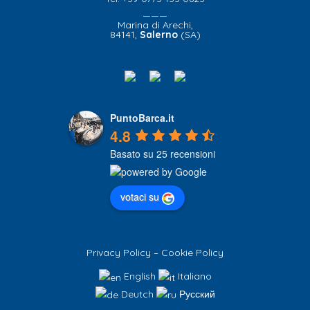
———
Marina di Arechi,
84141,
Salerno
(SA)
PuntoBarca.it
4.8
Basato su 25 recensioni
votaci su
Privacy Policy
–
Cookie Policy
English
Italiano
Deutch
Русский