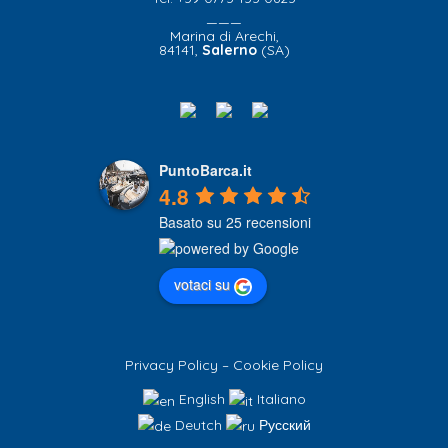
———
Marina di Arechi,
84141,
Salerno
(SA)
PuntoBarca.it
4.8
Basato su 25 recensioni
votaci su
Privacy Policy
–
Cookie Policy
English
Italiano
Deutch
Русский