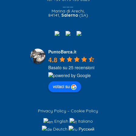
———
Marina di Arechi,
84141,
Salerno
(SA)
PuntoBarca.it
4.8
Basato su 25 recensioni
votaci su
Privacy Policy
–
Cookie Policy
English
Italiano
Deutch
Русский