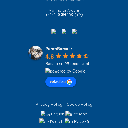
———
Marina di Arechi,
84141,
Salerno
(SA)
PuntoBarca.it
4.8
Basato su 25 recensioni
votaci su
Privacy Policy
–
Cookie Policy
English
Italiano
Deutch
Русский