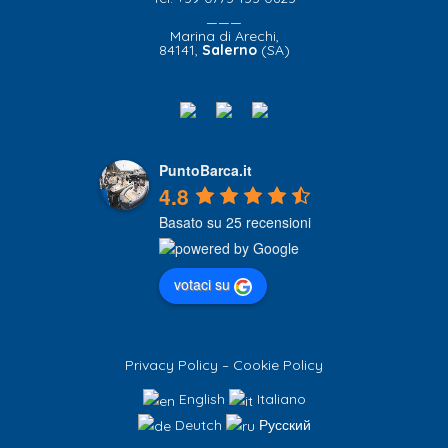
———
Marina di Arechi,
84141,
Salerno
(SA)
PuntoBarca.it
4.8
Basato su 25 recensioni
votaci su
Privacy Policy
–
Cookie Policy
English
Italiano
Deutch
Русский