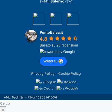
84141,
Salerno
(SA)
PuntoBarca.it
4.8
Basato su 25 recensioni
votaci su
Privacy Policy
–
Cookie Policy
English
Italiano
Deutch
Русский
AML Tech Srl - P.Iva 13852141004
Cerca