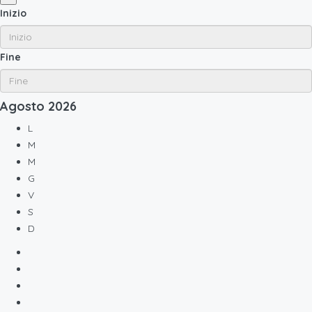
Inizio
Fine
Agosto
2026
L
M
M
G
V
S
D