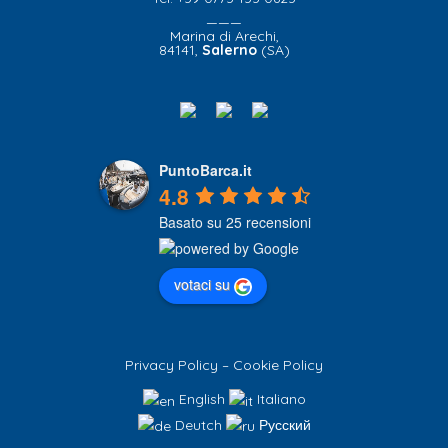
———
Marina di Arechi,
84141,
Salerno
(SA)
PuntoBarca.it
4.8
Basato su 25 recensioni
votaci su
Privacy Policy
–
Cookie Policy
English
Italiano
Deutch
Русский