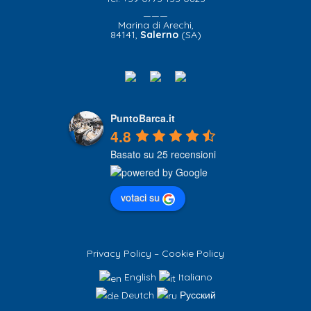
———
Marina di Arechi,
84141,
Salerno
(SA)
PuntoBarca.it
4.8
Basato su 25 recensioni
votaci su
Privacy Policy
–
Cookie Policy
English
Italiano
Deutch
Русский