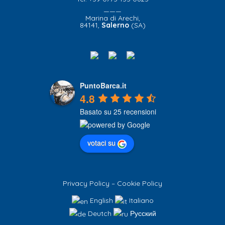
———
Marina di Arechi,
84141,
Salerno
(SA)
PuntoBarca.it
4.8
Basato su 25 recensioni
votaci su
Privacy Policy
–
Cookie Policy
English
Italiano
Deutch
Русский