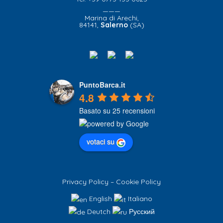
———
Marina di Arechi,
84141,
Salerno
(SA)
PuntoBarca.it
4.8
Basato su 25 recensioni
votaci su
Privacy Policy
–
Cookie Policy
English
Italiano
Deutch
Русский