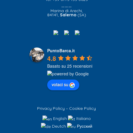
———
Marina di Arechi,
84141,
Salerno
(SA)
PuntoBarca.it
4.8
Basato su 25 recensioni
votaci su
Privacy Policy
–
Cookie Policy
English
Italiano
Deutch
Русский