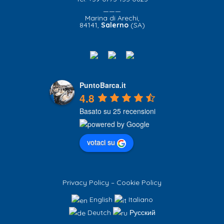
———
Marina di Arechi,
84141,
Salerno
(SA)
PuntoBarca.it
4.8
Basato su 25 recensioni
votaci su
Privacy Policy
–
Cookie Policy
English
Italiano
Deutch
Русский