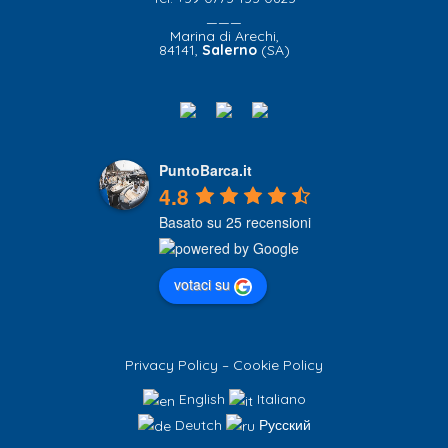
———
Marina di Arechi,
84141,
Salerno
(SA)
PuntoBarca.it
4.8
Basato su 25 recensioni
votaci su
Privacy Policy
–
Cookie Policy
English
Italiano
Deutch
Русский