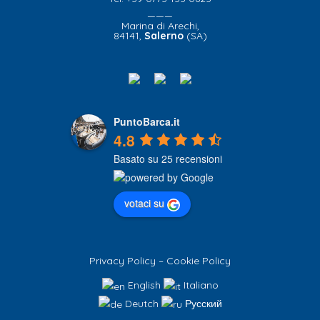
———
Marina di Arechi,
84141,
Salerno
(SA)
PuntoBarca.it
4.8
Basato su 25 recensioni
votaci su
Privacy Policy
–
Cookie Policy
English
Italiano
Deutch
Русский