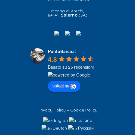
———
Marina di Arechi,
84141,
Salerno
(SA)
PuntoBarca.it
4.8
Basato su 25 recensioni
votaci su
Privacy Policy
–
Cookie Policy
English
Italiano
Deutch
Русский