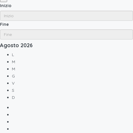
Inizio
Fine
Agosto
2026
L
M
M
G
V
S
D