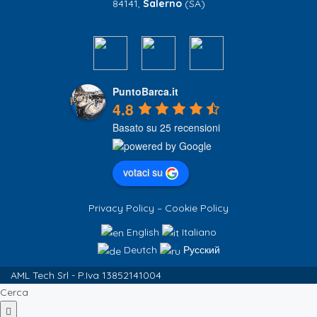
84141,
Salerno
(SA)
PuntoBarca.it
4.8
Basato su 25 recensioni
votaci su
Privacy Policy
–
Cookie Policy
English
Italiano
Deutch
Русский
AML Tech Srl - P.Iva 13852141004
Cerca