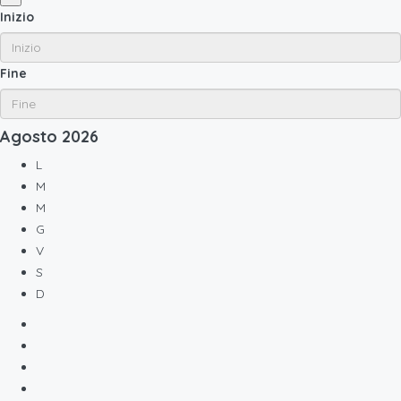
Inizio
Fine
Agosto
2026
L
M
M
G
V
S
D