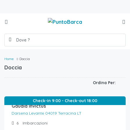
Home
Doccia
Doccia
Ordina Per:
€
420,00
/al giorno
Check-in 9:00 - Check-out 18:00
Gaudia Invictus
Darsena Levante 04019 Terracina LT
6
Imbarcazioni