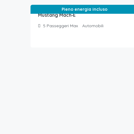
Pieno energia incluso
Mustang Mach‑E
5
Passeggeri Max
Automobili