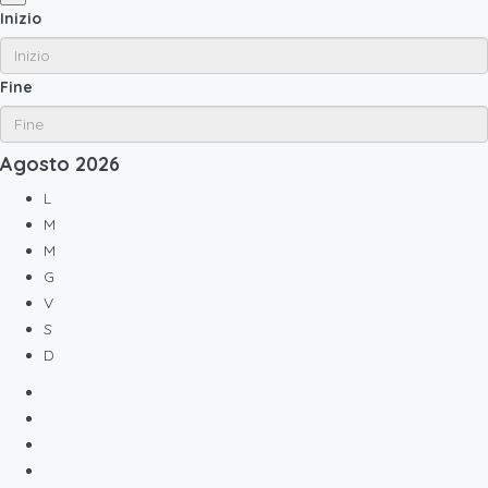
Inizio
Fine
Agosto
2026
L
M
M
G
V
S
D