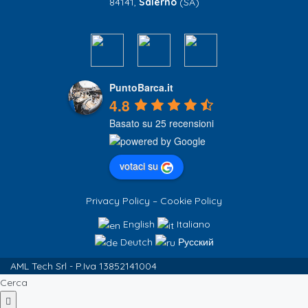
84141,
Salerno
(SA)
PuntoBarca.it
4.8
Basato su 25 recensioni
votaci su
Privacy Policy
–
Cookie Policy
English
Italiano
Deutch
Русский
AML Tech Srl - P.Iva 13852141004
Cerca