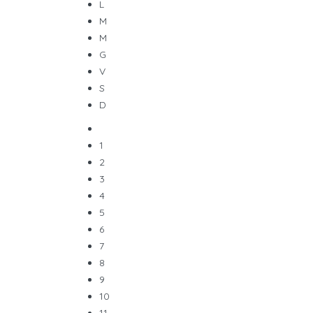
L
M
M
G
V
S
D
1
2
3
4
5
6
7
8
9
10