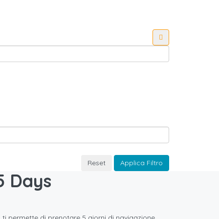
Reset
Applica Filtro
5 Days
 ti permette di prenotare 5 giorni di navigazione