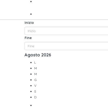
Inizio
Fine
Agosto
2026
L
M
M
G
V
S
D