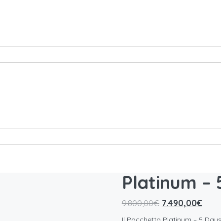
Platinum – 
9.800,00
€
7.490,00
€
Il Pacchetto Platinum – 5 Days