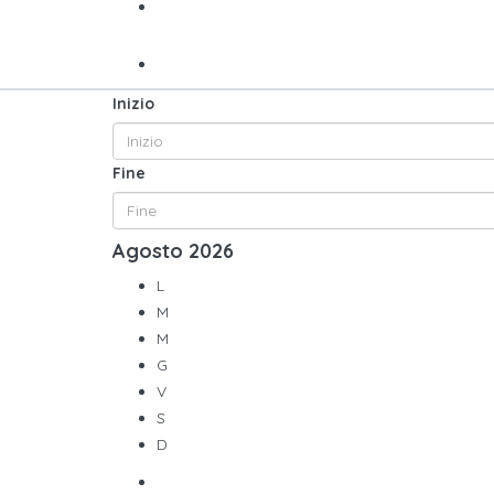
Inizio
Fine
Agosto
2026
L
M
M
G
V
S
D