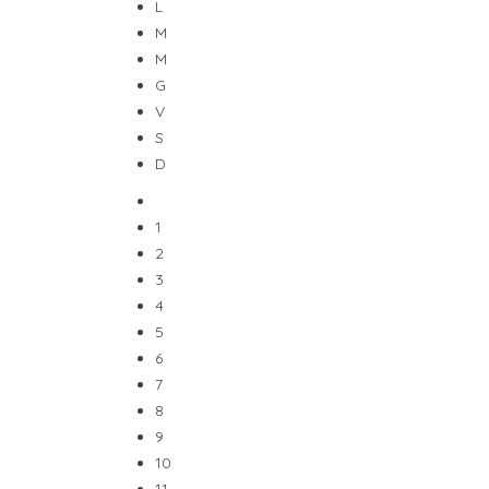
L
M
M
G
V
S
D
1
2
3
4
5
6
7
8
9
10