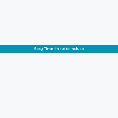
€
390,00
/4h tutto incluso
Easy Time 4h tutto incluso