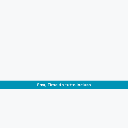
€
390,00
/4h tutto incluso
Easy Time 4h tutto incluso