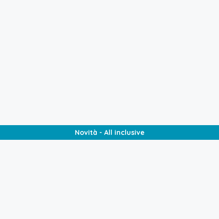
€
390,00
/ora
Novità - All inclusive