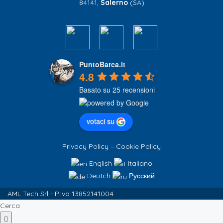
84141,
Salerno
(SA)
PuntoBarca.it
4.8
Basato su 25 recensioni
votaci su
Privacy Policy
–
Cookie Policy
English
Italiano
Deutch
Русский
AML Tech Srl - P.Iva 13852141004
Cerca