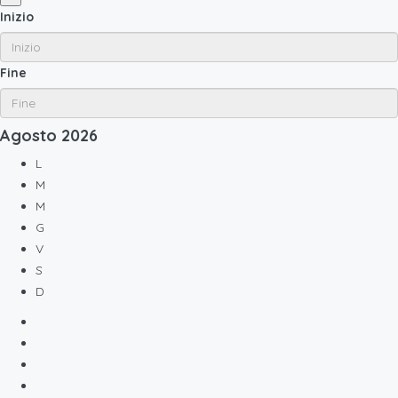
Inizio
Fine
Agosto
2026
L
M
M
G
V
S
D