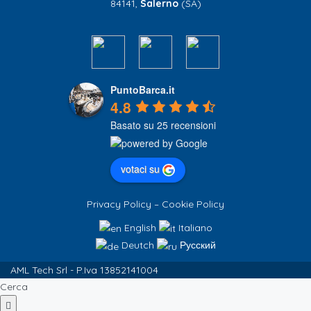
84141,
Salerno
(SA)
PuntoBarca.it
4.8
Basato su 25 recensioni
votaci su
Privacy Policy
–
Cookie Policy
English
Italiano
Deutch
Русский
AML Tech Srl - P.Iva 13852141004
Cerca