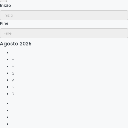
Inizio
Fine
Agosto
2026
L
M
M
G
V
S
D