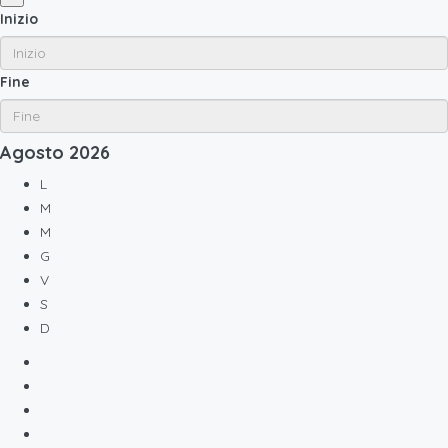
Inizio
Fine
Agosto
2026
L
M
M
G
V
S
D