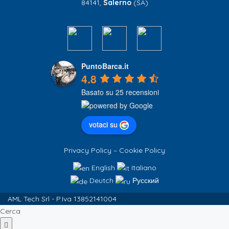
84141,
Salerno
(SA)
PuntoBarca.it
4.8
Basato su 25 recensioni
votaci su
Privacy Policy
–
Cookie Policy
English
Italiano
Deutch
Русский
AML Tech Srl - P.Iva 13852141004
Cerca