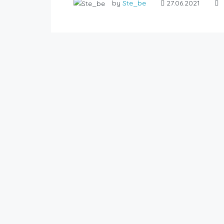
by
Ste_be
27.06.2021