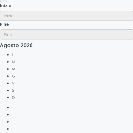
Inizio
Fine
Agosto
2026
L
M
M
G
V
S
D