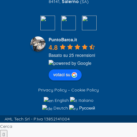
84141,
Salerno
(SA)
PuntoBarca.it
4.8
Basato su 25 recensioni
votaci su
Privacy Policy
–
Cookie Policy
English
Italiano
Deutch
Русский
AML Tech Srl - P.Iva 13852141004
Cerca