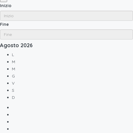
Inizio
Fine
Agosto
2026
L
M
M
G
V
S
D