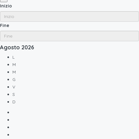
Inizio
Fine
Agosto
2026
L
M
M
G
V
S
D