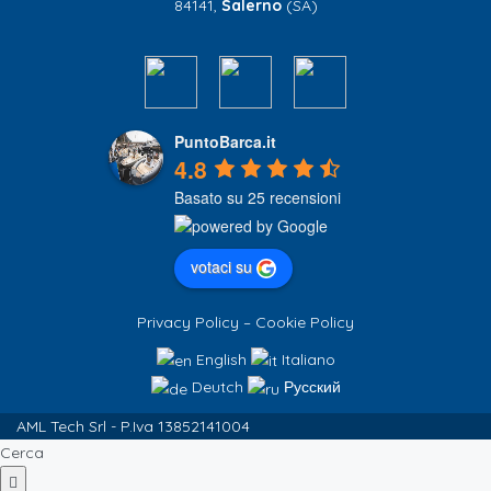
84141,
Salerno
(SA)
PuntoBarca.it
4.8
Basato su 25 recensioni
votaci su
Privacy Policy
–
Cookie Policy
English
Italiano
Deutch
Русский
AML Tech Srl - P.Iva 13852141004
Cerca