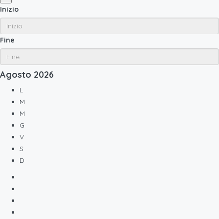
Inizio
Fine
Agosto
2026
L
M
M
G
V
S
D